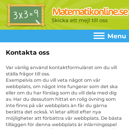
Skicka ett mejl till oss
Menu
Menu
Kontakta oss
Home
►
Var vänlig använd kontaktformuläret om du vill
ställa frågor till oss.
Spel
►
Exempelvis om du vill veta något om vår
webbplats, om något inte fungerar som det ska
Addition
►
eller om du har förslag som du vill dela med dig
Subtraktion
av. Har du dessutom hittat en rolig övning som
►
inte finns på vår webbplats än får du gärna
Multiplikationstabeller
►
berätta det också. Vi letar alltid efter nya
möjligheter att förbättra vår webbplats. De bästa
Multiplikation
►
tilläggen för denna webbplats är inlärningsspel