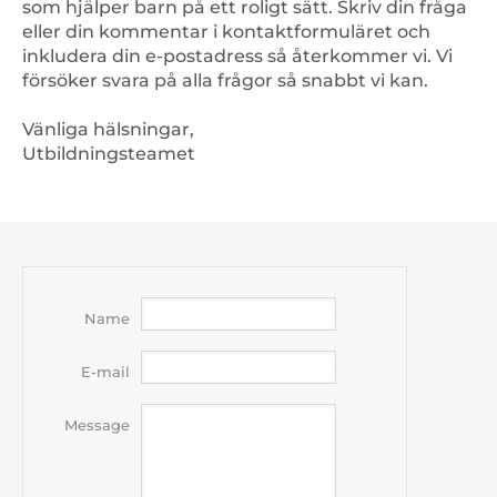
Division
som hjälper barn på ett roligt sätt. Skriv din fråga
►
eller din kommentar i kontaktformuläret och
Bråktal
►
inkludera din e-postadress så återkommer vi. Vi
försöker svara på alla frågor så snabbt vi kan.
Troféskåp
►
Kontakta oss
Vänliga hälsningar,
►
Utbildningsteamet
Name
E-mail
Message