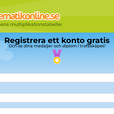
sens multiplikationstabeller
Registrera ett konto gratis
Och se dina medaljer och diplom i troféskåpet!