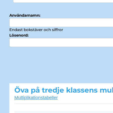
Användarnamn:
Endast bokstäver och siffror
Lösenord:
Öva på tredje klassens mul
Multiplikationstabeller