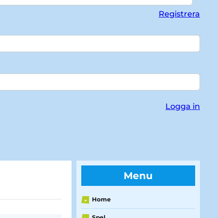
Registrera
Logga in
Menu
Home
►
Spel