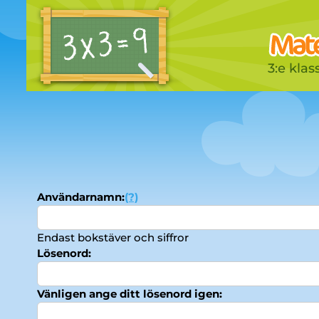
3:e klas
Användarnamn:
(?)
Endast bokstäver och siffror
Lösenord:
Vänligen ange ditt lösenord igen: