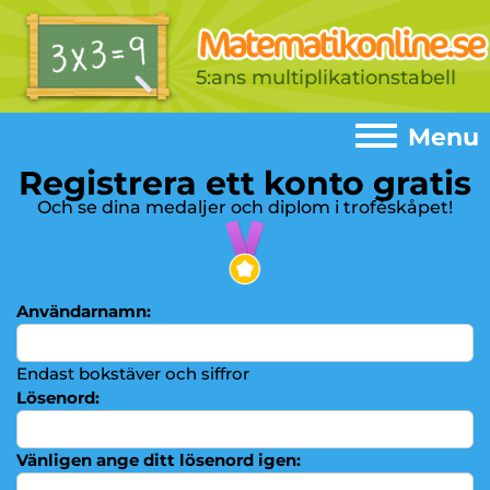
5:ans multiplikationstabell
Menu
Registrera ett konto gratis
Menu
Och se dina medaljer och diplom i troféskåpet!
Home
►
Spel
►
Användarnamn:
(?)
Addition
►
Subtraktion
Endast bokstäver och siffror
►
Lösenord:
Multiplikationstabeller
►
Multiplikation
►
Vänligen ange ditt lösenord igen: