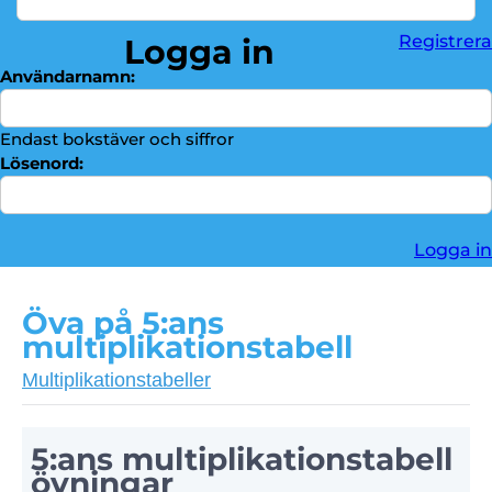
Division
►
Registrera
Logga in
Bråktal
►
Användarnamn:
Troféskåp
►
Kontakta oss
►
Endast bokstäver och siffror
Lösenord:
Logga in
Öva på 5:ans
multiplikationstabell
Multiplikationstabeller
5:ans multiplikationstabell
övningar