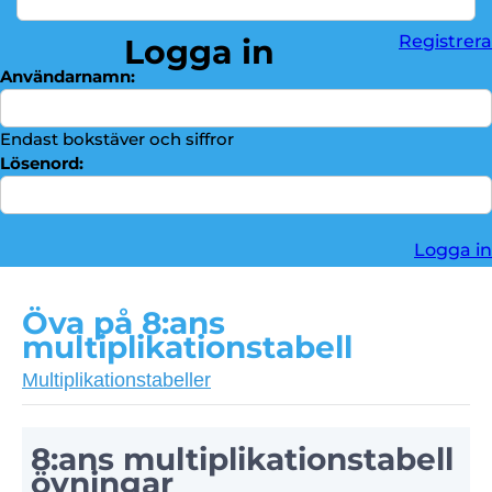
Division
►
Registrera
Logga in
Bråktal
►
Användarnamn:
Troféskåp
►
Kontakta oss
►
Endast bokstäver och siffror
Lösenord:
Logga in
Öva på 8:ans
multiplikationstabell
Multiplikationstabeller
8:ans multiplikationstabell
övningar