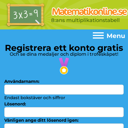
8:ans multiplikationstabell
Menu
Registrera ett konto gratis
Menu
Och se dina medaljer och diplom i troféskåpet!
Home
►
Spel
►
Användarnamn:
(?)
Addition
►
Subtraktion
Endast bokstäver och siffror
►
Lösenord:
Multiplikationstabeller
►
Multiplikation
►
Vänligen ange ditt lösenord igen: