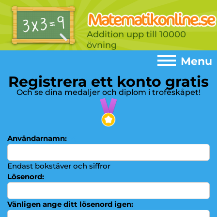
Addition upp till 10000
övning
Menu
Registrera ett konto gratis
Menu
Och se dina medaljer och diplom i troféskåpet!
Home
►
Spel
►
Användarnamn:
(?)
Addition
►
Subtraktion
Endast bokstäver och siffror
►
Lösenord:
Multiplikationstabeller
►
Multiplikation
►
Vänligen ange ditt lösenord igen: