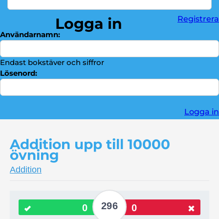
Division
►
Registrera
Logga in
Bråktal
►
Användarnamn:
Troféskåp
►
Kontakta oss
►
Endast bokstäver och siffror
Lösenord:
Logga in
Addition upp till 10000
övning
Addition
296
0
0