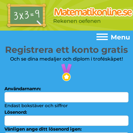
Rekenen oefenen
Menu
Registrera ett konto gratis
Menu
Och se dina medaljer och diplom i troféskåpet!
Home
►
Spel
►
Användarnamn:
(?)
Addition
►
Subtraktion
►
Endast bokstäver och siffror
Multiplikationstabeller
Lösenord:
►
Multiplikation
►
Vänligen ange ditt lösenord igen: