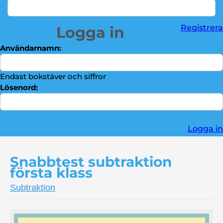
Division
►
Bråktal
►
Registrera
Logga in
Troféskåp
►
Användarnamn:
Kontakta oss
►
Endast bokstäver och siffror
Lösenord:
Logga in
Snabbtest subtraktion
första klass
Subtraktion