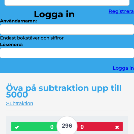
Division
►
Registrera
Logga in
Bråktal
►
Användarnamn:
Troféskåp
►
Kontakta oss
►
Endast bokstäver och siffror
Lösenord:
Logga in
Öva på subtraktion upp till
5000
Subtraktion
296
0
0