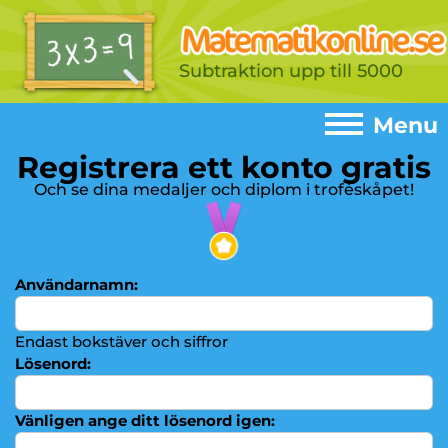
Subtraktion upp till 5000
Menu
Registrera ett konto gratis
Menu
Och se dina medaljer och diplom i troféskåpet!
Home
►
Spel
►
Användarnamn:
(?)
Addition
►
Subtraktion
Endast bokstäver och siffror
►
Lösenord:
Multiplikationstabeller
►
Multiplikation
►
Vänligen ange ditt lösenord igen: