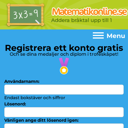
Addera bråktal upp till 1
Menu
Registrera ett konto gratis
Menu
Och se dina medaljer och diplom i troféskåpet!
Home
►
Spel
►
Användarnamn:
(?)
Addition
►
Subtraktion
Endast bokstäver och siffror
►
Lösenord:
Multiplikationstabeller
►
Multiplikation
►
Vänligen ange ditt lösenord igen: