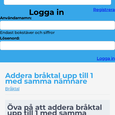
Division
►
Registrera
Logga in
Bråktal
►
Användarnamn:
Troféskåp
►
Kontakta oss
►
Endast bokstäver och siffror
Lösenord:
Logga in
Addera bråktal upp till 1
med samma nämnare
Bråktal
Öva på att addera bråktal
upp till 1 med samma