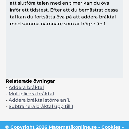
att slutföra talen med en timer kan du öva
inför ett tidstest. Efter att du bemästrat dessa
tal kan du fortsätta öva på att addera bråktal
med samma nämnare som är högre än 1.
Relaterade övningar
-
Addera bråktal
-
Multiplicera bråktal
-
Addera bråktal större än 1.
-
Subtrahera bråktal upp till 1
© Copyright 2026 Matematikonline.se -
Cookies
-