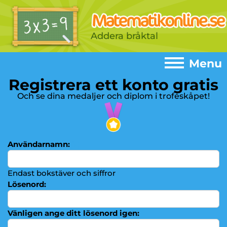
Addera bråktal
Menu
Registrera ett konto gratis
Menu
Och se dina medaljer och diplom i troféskåpet!
Home
►
Spel
►
Användarnamn:
(?)
Addition
►
Subtraktion
Endast bokstäver och siffror
►
Lösenord:
Multiplikationstabeller
►
Multiplikation
►
Vänligen ange ditt lösenord igen: