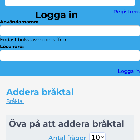
Division
►
Registrera
Logga in
Bråktal
►
Användarnamn:
Troféskåp
►
Kontakta oss
►
Endast bokstäver och siffror
Lösenord:
Logga in
Addera bråktal
Bråktal
Öva på att addera bråktal
Antal frågor: